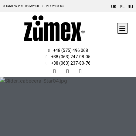
UK
PL
RU
OFICJALNY PRZEDSTAWICIEL ZUMEX W POLSCE
LINIA PROD
AKCESORIA I CZĘŚCI
+48 (575) 496 068
+38 (063) 247-08-05
+38 (063) 237-80-76